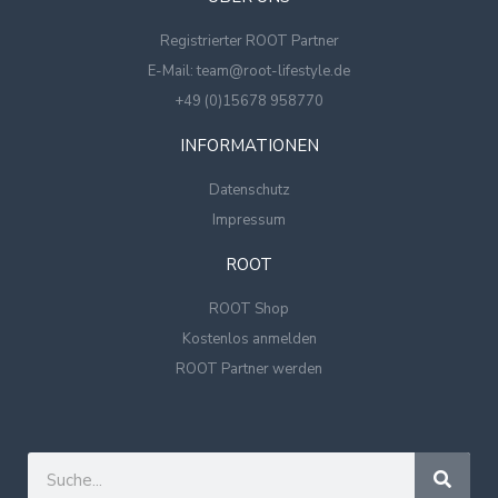
Registrierter ROOT Partner
E-Mail: team@root-lifestyle.de
+49 (0)15678 958770
INFORMATIONEN
Datenschutz
Impressum
ROOT
ROOT Shop
Kostenlos anmelden
ROOT Partner werden
Suche