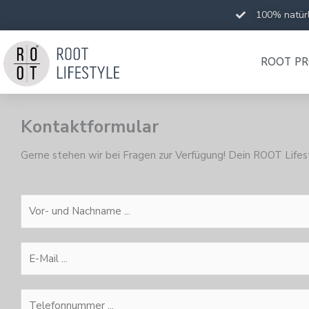
Zum
100% natürl
Inhalt
springen
ROOT P
Kontaktformular
Gerne stehen wir bei Fragen zur Verfügung! Dein ROOT Life
V
o
r
E
-
-
u
M
n
T
a
d