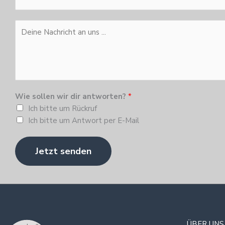
e
i
N
l
l
a
D
e
*
c
e
f
h
i
o
n
n
n
a
e
*
m
N
e
Wie sollen wir dir antworten?
*
a
*
Ich bitte um Rückruf
c
Ich bitte um Antwort per E-Mail
h
r
i
Jetzt senden
c
h
t
a
n
u
ÜBER UNS