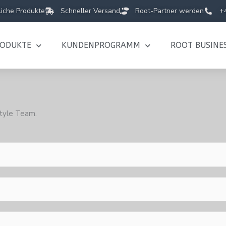
iche Produkte
Schneller Versand
Root-Partner werden
+
RODUKTE
KUNDENPROGRAMM
ROOT BUSINE
style Team.