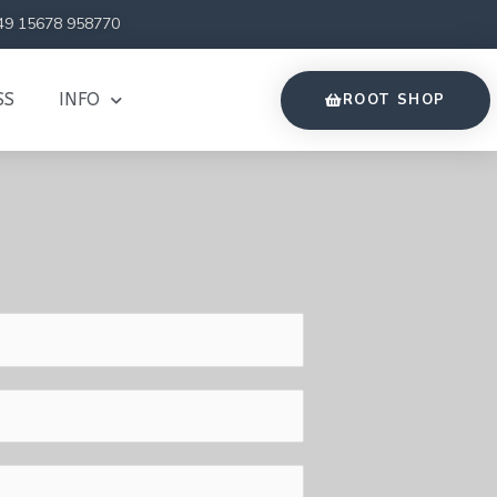
49 15678 958770
SS
INFO
ROOT SHOP