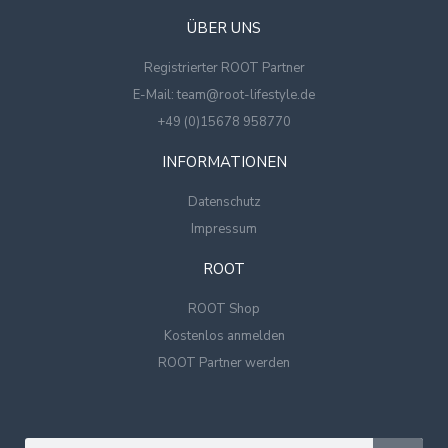
ÜBER UNS
Registrierter ROOT Partner
E-Mail: team@root-lifestyle.de
+49 (0)15678 958770
INFORMATIONEN
Datenschutz
Impressum
ROOT
ROOT Shop
Kostenlos anmelden
ROOT Partner werden
Suche